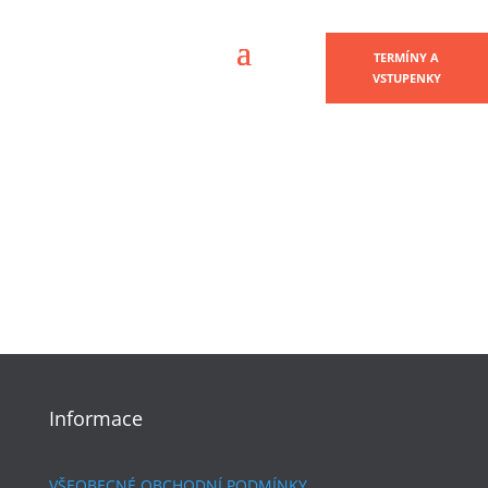
TERMÍNY A
VSTUPENKY
Informace
VŠEOBECNÉ OBCHODNÍ PODMÍNKY