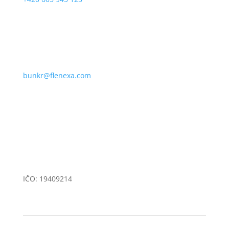
bunkr@flenexa.com
Přáslavice 335, 783 54 Přáslavice
IČO: 19409214