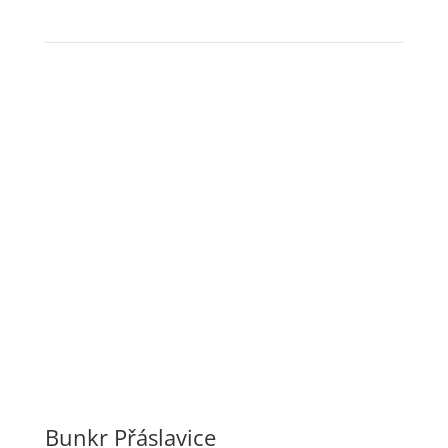
brownfieldy přivést k životu.
Chcete-li zažít neopakovatelnou atmosféru tohoto
objektu, neváhejte nás navštívit.
Poptat termín prohlídky
Bunkr Přáslavice