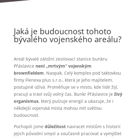
Jaká je budoucnost tohoto
bývalého vojenského areálu?
Areál bývalé záložní zesilovací stanice bunkru
Přáslavice
není „mrtvým“ vojenským
brownfieldem
. Naopak. Celý komplex pod taktovkou
firmy Flenexa plus s.r.o., která je jeho majitelem,
postupně ožívá. Proměňuje se v místo, kde lidé žijí,
pracují a tráví svůj volný čas. Bunkr Přáslavice je
živý
organismus
, který pulzuje energií a ukazuje, že i
někdejší vojenská místa mohou mít světlou
budoucnost.
Pochopili jsme
důležitost
navracet místům s historií
jejich původní smysl a současně pracovat a vymýšlet