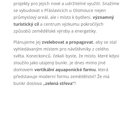
projekty pro jejich nové a udržitelné využití. Snažíme
se vybudovat v Přáslavicích u Olomouce nejen
průmyslový areál, ale i místo k bydlení,
významný
turistický cíl
a centrum výzkumu pokročilých
způsobů zemědělské výroby a energetiky.
Plánujeme jej
zvelebovat a propagovat
, aby se stal
vyhledávaným místem pro návštěvníky z celého
světa. Koneckonců, čekali byste, že místo, které kdysi
sloužilo jako utajený bunkr, je dnes mimo jiné
domovem
vertikální aquaponické farmu
, která
představuje moderní formu zemědělství? Že má
bunkr doslova
„zelená střeva“
?