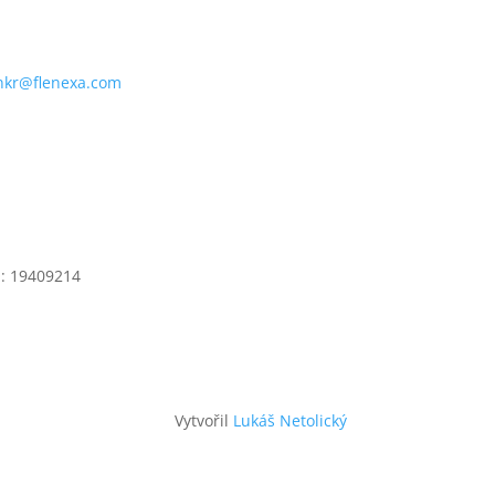
nkr@flenexa.com
slavice 335, 783 54 Přáslavice
: 19409214
Vytvořil
Lukáš Netolický