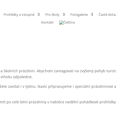
Prohlídky a vstupné
Pro školy
Fotogalerie
Časté dota
Kontakt
 a školních prázdnin. Abychom zareagovali na zvýšený pohyb turistů 
a středu odpoledne.
te zavítat i v týdnu. Navíc připravujeme i speciální prázdninové 
ít po celé letní prázdniny v nabídce nedělní pohádkové prohlídk