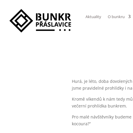
Aktuality
O bunkru
Hurá, je léto, doba dovolených
jsme pravidelné prohlídky i n
Kromě víkendů k nám tedy může
večerní prohlídka bunkrem.
Pro malé návštěvníky budeme m
kocoura?“