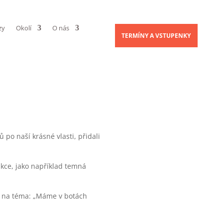
zy
Okolí
O nás
TERMÍNY A VSTUPENKY
po naší krásné vlasti, přidali
akce, jako například temná
y na téma: „Máme v botách