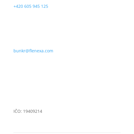
+420 605 945 125
bunkr@flenexa.com
Přáslavice 335, 783 54 Přáslavice
IČO: 19409214