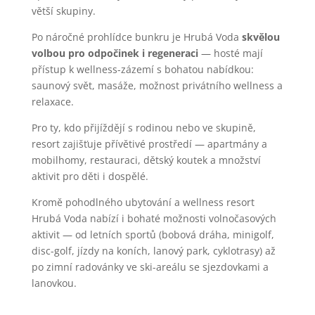
větší skupiny.
Po náročné prohlídce bunkru je Hrubá Voda
skvělou
volbou pro odpočinek i regeneraci
— hosté mají
přístup k wellness-zázemí s bohatou nabídkou:
saunový svět, masáže, možnost privátního wellness a
relaxace.
Pro ty, kdo přijíždějí s rodinou nebo ve skupině,
resort zajišťuje přívětivé prostředí — apartmány a
mobilhomy, restauraci, dětský koutek a množství
aktivit pro děti i dospělé.
Kromě pohodlného ubytování a wellness resort
Hrubá Voda nabízí i bohaté možnosti volnočasových
aktivit — od letních sportů (bobová dráha, minigolf,
disc-golf, jízdy na koních, lanový park, cyklotrasy) až
po zimní radovánky ve ski-areálu se sjezdovkami a
lanovkou.