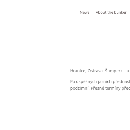
News
About the bunker
Hranice, Ostrava, Šumperk… a 
Po úspěšných jarních přednášk
podzimní. Přesné termíny předn