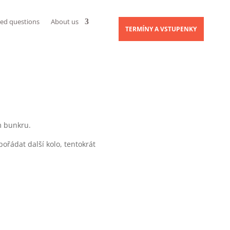
ked questions
About us
TERMÍNY A VSTUPENKY
m bunkru.
řádat další kolo, tentokrát