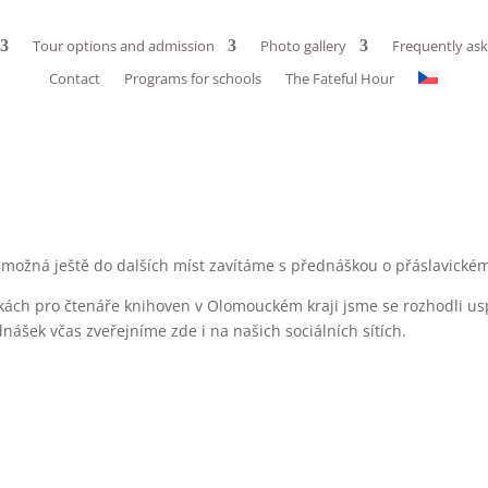
Tour options and admission
Photo gallery
Frequently as
Contact
Programs for schools
The Fateful Hour
možná ještě do dalších míst zavítáme s přednáškou o přáslavické
ách pro čtenáře knihoven v Olomouckém kraji jsme se rozhodli uspo
ášek včas zveřejníme zde i na našich sociálních sítích.