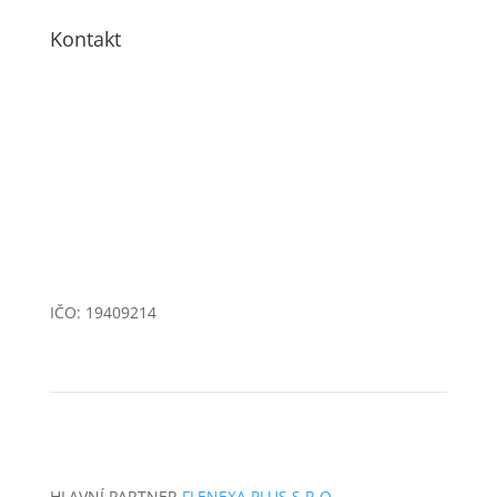
Kontakt
+420 605 945 125
bunkr@flenexa.com
Přáslavice 335, 783 54 Přáslavice
IČO: 19409214
HLAVNÍ PARTNER
FLENEXA PLUS S.R.O.