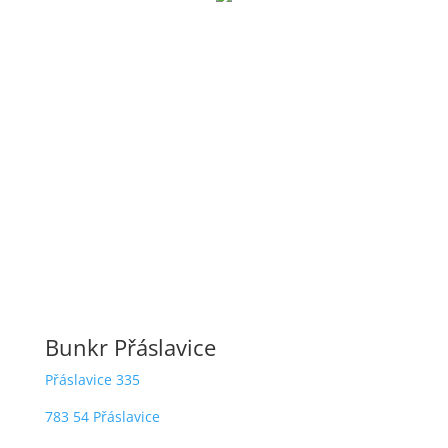
Motorkáři uvnitř
Interiér bunkru plný motorkářů na jednom z jejich
výjezdů
Fotogalerie
Bunkr Přáslavice
Přáslavice 335
783 54 Přáslavice