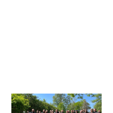
Touren zu Treffen von
Motorradfahrern und Fans
der Militärgeschichte
Mehrmals ist unser Bunker zum Ziel verschiedener
Fangruppen geworden. Es sind diese
Besuchergruppen, die den Bunker als
unkonventionelles Ziel für ihre Reise schätzen und
seine Atmosphäre in vollen Zügen genießen. Wenn
Sie interessiert sind, stellen wir Ihnen eine Tour
durch den Bunker zusammen.