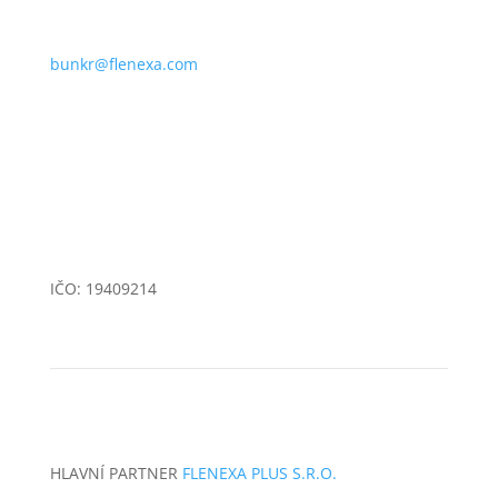
bunkr@flenexa.com
Přáslavice 335, 783 54 Přáslavice
IČO: 19409214
HLAVNÍ PARTNER
FLENEXA PLUS S.R.O.