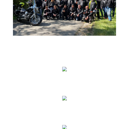
Motorkářské srazy
Bunkr je oblíbeným místem jako cíl různých
motorkářských skupin při jejich skupinových
výletech.
Akce klubů vojenské historie
V našem objektu rádi uvítáme skupiny vojenské
historie a rádi je provedeme po našem bunkru.
Vojáci armád různých států
Rádi k nám zavítají vojáci nejenom naší armády, ale i
z jiných států NATO